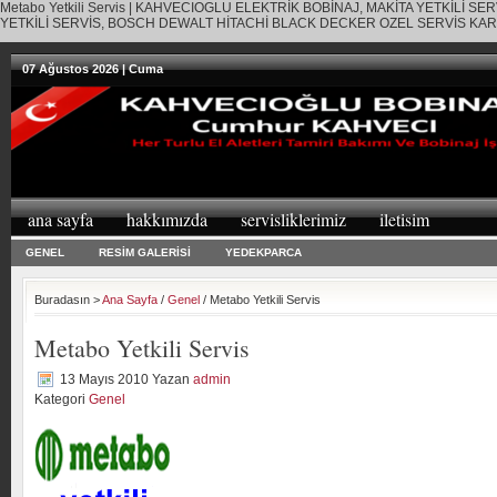
Metabo Yetkili Servis | KAHVECIOGLU ELEKTRİK BOBİNAJ, MAKİTA YETKİLİ SE
YETKİLİ SERVİS, BOSCH DEWALT HİTACHİ BLACK DECKER OZEL SERVİS KA
07 Ağustos 2026 | Cuma
ana sayfa
hakkımızda
servisliklerimiz
iletisim
GENEL
RESİM GALERİSİ
YEDEKPARCA
Buradasın >
Ana Sayfa
/
Genel
/ Metabo Yetkili Servis
Metabo Yetkili Servis
13 Mayıs 2010
Yazan
admin
Kategori
Genel