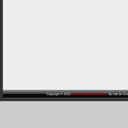
Copyright © 2010
KahveciOgLuBobinaj.Com
Bu site bir
Goo