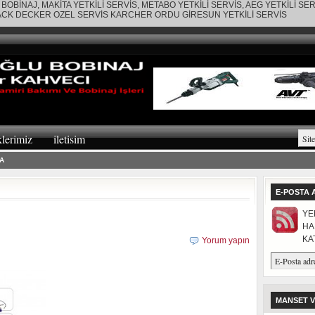
 BOBİNAJ, MAKİTA YETKİLİ SERVİS, METABO YETKİLİ SERVİS, AEG YETKİLİ SE
LACK DECKER OZEL SERVİS KARCHER ORDU GİRESUN YETKİLİ SERVİS
klerimiz
iletisim
A
E-POSTA 
YE
HA
KA
Yorum yapın
MANSET V