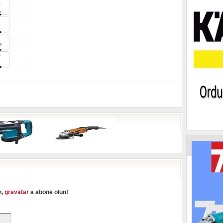
n,
gravatar
a abone olun!