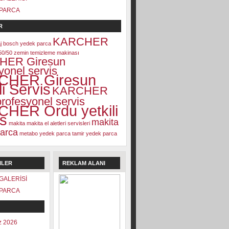
PARCA
R
KARCHER
j
bosch yedek parca
50/50 zemin temizleme makinası
HER Giresun
yonel servis
CHER Giresun
li Servis
KARCHER
rofesyonel servis
HER Ordu yetkili
is
makita
makita
makita el aletleri servisleri
arca
metabo yedek parca
tamir
yedek parca
ILER
REKLAM ALANI
GALERİSİ
PARCA
 2026