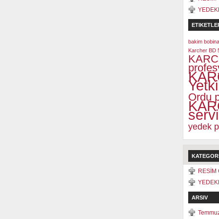
YEDEK
ETIKETLE
bakim
bobina
Karcher BD 
KARC
profes
KAR
Yetki
Ordu p
KARC
serv
yedek p
KATEGOR
RESİM 
YEDEK
ARSIV
Temmuz