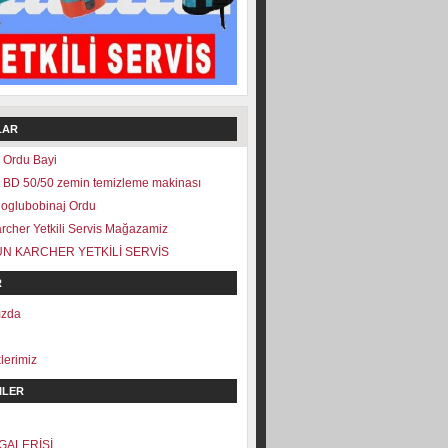
LAR
 Ordu Bayi
 BD 50/50 zemin temizleme makinası
oglubobinaj Ordu
rcher Yetkili Servis Mağazamiz
N KARCHER YETKİLİ SERVİS
R
ızda
klerimiz
ILER
GALERİSİ