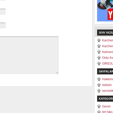
SON YAZI
Karcher
Karcher
Kahveci
Ordu Ka
GİRESU
SAYFALA
Hakkım
iletisim
servisli
KATEGOR
Genel
RESİM 