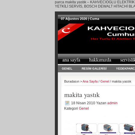
parca makita yastık – KAHVECIOGLU ELEKTRİK
YETKİLİ SERVİS, BOSCH DEWALT HİTACHİ B
07 Ağustos 2026 | Cuma
ana sayfa
hakkımızda
servisli
GENEL
RESİM GALERİSİ
YEDEKPARC
Buradasın >
Ana Sayfa
/
Genel
/ makita yastık
makita yastık
18 Nisan 2010
Yazan
admin
Kategori
Genel